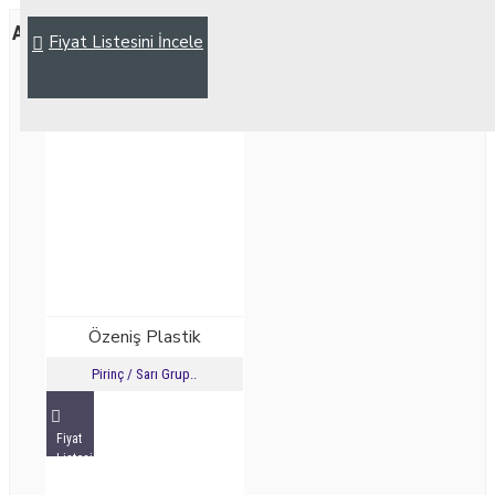
Aynı Kategoride Benzer Ürünler
Fiyat Listesini İncele
Özeniş Plastik
Pirinç / Sarı Grup..
Fiyat
Listesini
İncele