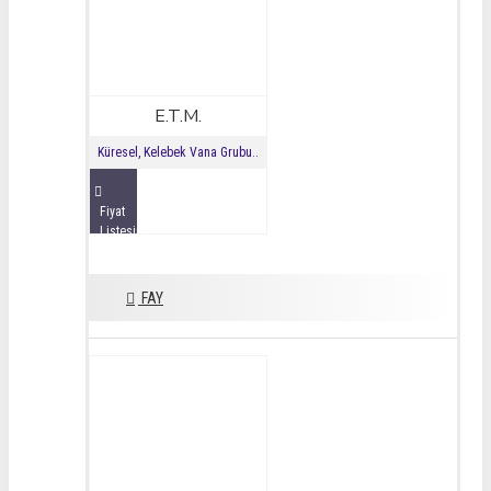
E.T.M.
Küresel, Kelebek Vana Grubu..
Fiyat
Listesini
İncele
FAY