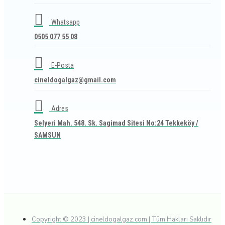
Whatsapp
0505 077 55 08
E-Posta
cineldogalgaz@gmail.com
Adres
Selyeri Mah. 548. Sk. Sagimad Sitesi No:24 Tekkeköy /
SAMSUN
Copyright © 2023 | cineldogalgaz.com | Tüm Hakları Saklıdır