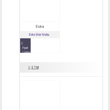
Eska
Eska Ürün Grubu..
Fiyat
Listesini
İncele
E.T.M